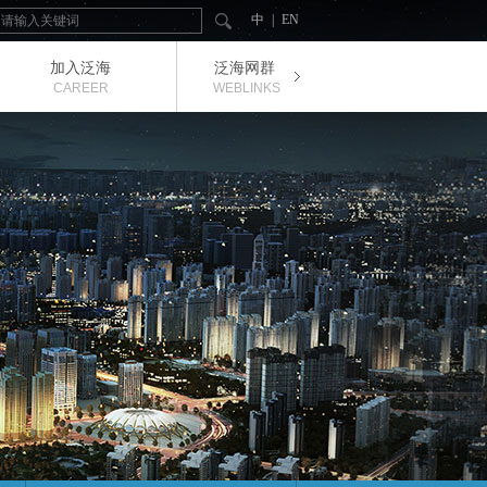
中
|
EN
加入泛海
泛海网群
投资
在线招聘
社会责任
公司治理
泛海&我
视频中心
联系泛海
能源
泛海荣誉
CAREER
WEBLINKS