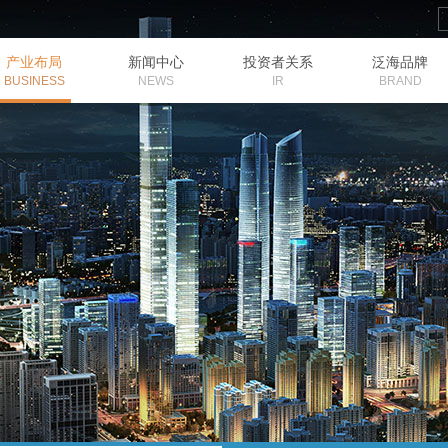
产业布局
新闻中心
投资者关系
泛海品牌
董事长致辞
金融
公司架构
基本信息
品牌理念
企业资讯
地产
人才理念
管理团队
信息披露
企业文化
发展历程
媒体报道
BUSINESS
NEWS
IR
BRAND
投资者信箱