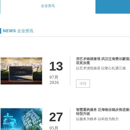
企业资讯
NEWS
企业资讯
用艺术铸就奢境 武汉泛海费尔蒙酒
13
双奖加冕
以艺术浸悦旅居 以挚心礼遇江城
07月
2026
详情
智慧重构服务 泛海物业稳步推进服
27
转型升级
以服务为根本 以科技为助力
05月