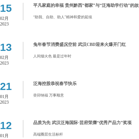
15
平凡家庭的幸福 贵州黔西“都家”与“泛海助学行动”的
“助我、自助、助人”精神和爱的延续
02月
2023
13
兔年春节消费盛况空前 武汉CBD迎来火爆开门红
人间烟火色 最是过年时
02月
2023
21
泛海控股恭祝春节快乐
癸卯纳福 万事顺意
01月
2023
12
品质为先 武汉泛海国际·芸府荣膺“优秀产品力”奖项
高端圈层生活标杆
01月