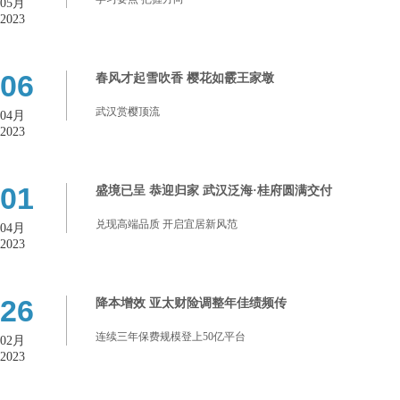
05月
2023
06
春风才起雪吹香 樱花如霰王家墩
武汉赏樱顶流
04月
2023
01
盛境已呈 恭迎归家 武汉泛海·桂府圆满交付
兑现高端品质 开启宜居新风范
04月
2023
26
降本增效 亚太财险调整年佳绩频传
连续三年保费规模登上50亿平台
02月
2023