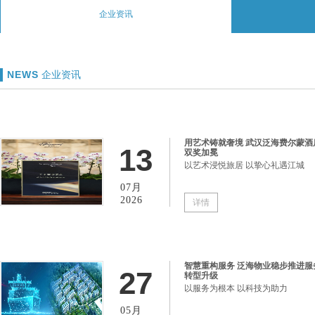
企业资讯
NEWS
企业资讯
用艺术铸就奢境 武汉泛海费尔蒙酒
13
双奖加冕
以艺术浸悦旅居 以挚心礼遇江城
07月
2026
详情
智慧重构服务 泛海物业稳步推进服
27
转型升级
以服务为根本 以科技为助力
05月