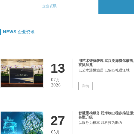
企业资讯
NEWS
企业资讯
用艺术铸就奢境 武汉泛海费尔蒙酒
13
双奖加冕
以艺术浸悦旅居 以挚心礼遇江城
07月
2026
详情
智慧重构服务 泛海物业稳步推进服
27
转型升级
以服务为根本 以科技为助力
05月