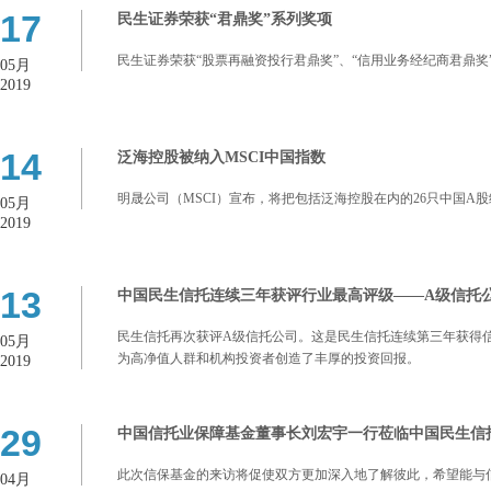
17
民生证券荣获“君鼎奖”系列奖项
民生证券荣获“股票再融资投行君鼎奖”、“信用业务经纪商君鼎奖
05月
2019
14
泛海控股被纳入MSCI中国指数
明晟公司（MSCI）宣布，将把包括泛海控股在内的26只中国A股
05月
2019
13
中国民生信托连续三年获评行业最高评级——A级信托
民生信托再次获评A级信托公司。这是民生信托连续第三年获得信
05月
为高净值人群和机构投资者创造了丰厚的投资回报。
2019
29
中国信托业保障基金董事长刘宏宇一行莅临中国民生信
此次信保基金的来访将促使双方更加深入地了解彼此，希望能与
04月