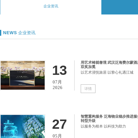
企业资讯
NEWS
企业资讯
用艺术铸就奢境 武汉泛海费尔蒙酒
13
双奖加冕
以艺术浸悦旅居 以挚心礼遇江城
07月
2026
详情
智慧重构服务 泛海物业稳步推进服
27
转型升级
以服务为根本 以科技为助力
05月